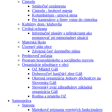
Cintorín
Smútočné oznámenia
Cintorín - hrobové miesta
Kolumbárium - urnová stena
Pre kamenárov a firmy vstup do cintorína
Kultúrny dom ⁄ klubovňa
Civilná ochrana
Informačné plagáty s inštrukciami ako
postupovať pri mimoriadnej situácii
Materská škola
Územný plán obce
Záväzná časť územného plánu
Predpoveď počasia
Program hospodárskeho a sociálneho rozvoja
Organizácie pôsobiace v obci
OZ Mládež Gáň
Dobrovoľný hasičský zbor Gáň
Okresná organizácia Jednoty dôchodcov na
Slovensku Gáň
Slovenský zväz záhradkárov základná
organizácia Gáň
Rodina a priatelia OZ
Samospráva
Starosta
Majetkové priznania verejných funkcionárov