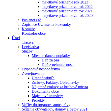
majetkové priznanie rok 2023
majetkové priznanie za rok 2022
majetkové priznanie za rok 2021
majetkové priznanie za rok 2020
Poslanci OZ
Zápisnice Uznesenia Pozvánky
Komisie
Kontrolór obce
Úrad
Tlačivá
Legislatíva
Služby
Miestne dane a poplatky
Daň za psa
Daň z nehnuteľností
Odpadové hospodárstvo
Zverejňovanie
Uradná tabuľa
Zmluvy, Faktúry, Objednávky
Nájomné zmluvy za hrobové miesta
Dokumenty obce
Majetkové transféry
Projekty
Voľby do orgánov samosprávy
Sčítanie obyvateľov, domov a bytov 2021