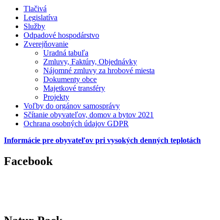
Tlačivá
Legislatíva
Služby
Odpadové hospodárstvo
Zverejňovanie
Uradná tabuľa
Zmluvy, Faktúry, Objednávky
Nájomné zmluvy za hrobové miesta
Dokumenty obce
Majetkové transféry
Projekty
Voľby do orgánov samosprávy
Sčítanie obyvateľov, domov a bytov 2021
Ochrana osobných údajov GDPR
Informácie pre obyvateľov pri vysokých denných teplotách
Facebook