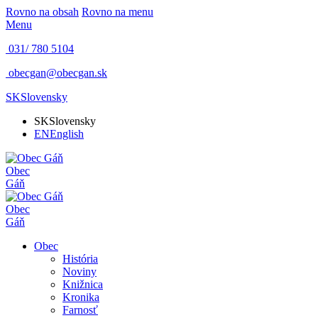
Rovno na obsah
Rovno na menu
Menu
031/ 780 5104
obecgan@obecgan.sk
SK
Slovensky
SK
Slovensky
EN
English
Obec
Gáň
Obec
Gáň
Obec
História
Noviny
Knižnica
Kronika
Farnosť