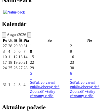
Natur-Pack
Kalendár
August
2026
Po
Ut
St
Št
Pia
So
Ne
27
28
29
30
31
1
2
3
4
5
6
7
8
9
10
11
12
13
14
15
16
17
18
19
20
21
22
23
24
25
26
27
28
29
30
5
6
1
1
Súťaž vo varení
Súťaž vo varení
31
1
2
3
4
gulášu/obecný deň
gulášu/obecný deň
Zobraziť všetky
Zobraziť všetky
záznamy z dňa
záznamy z dňa
Aktuálne počasie