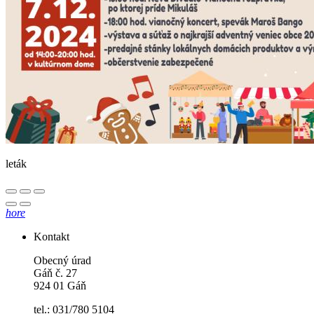
leták
hore
Kontakt
Obecný úrad
Gáň č. 27
924 01 Gáň
tel.: 031/780 5104