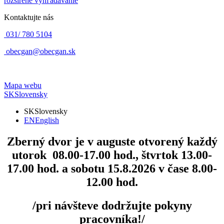
rozšírené vyhľadávanie
Kontaktujte nás
031/ 780 5104
obecgan@obecgan.sk
Mapa webu
SK
Slovensky
SK
Slovensky
EN
English
Zberný dvor
je v auguste otvorený každý
utorok 08.00-17.00 hod., štvrtok 13.00-
17.00 hod. a sobotu 15.8.2026 v čase 8.00-
12.00 hod.
/pri návšteve dodržujte pokyny
pracovníka!/