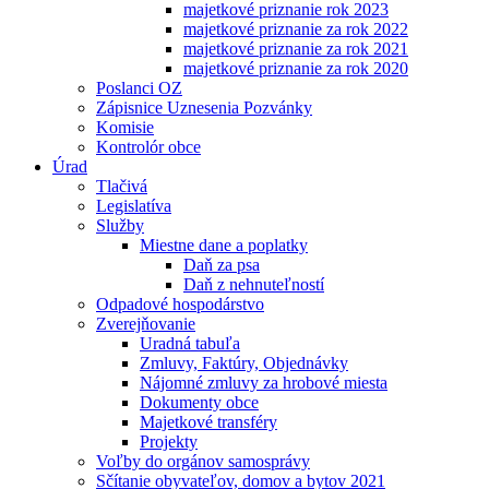
majetkové priznanie rok 2023
majetkové priznanie za rok 2022
majetkové priznanie za rok 2021
majetkové priznanie za rok 2020
Poslanci OZ
Zápisnice Uznesenia Pozvánky
Komisie
Kontrolór obce
Úrad
Tlačivá
Legislatíva
Služby
Miestne dane a poplatky
Daň za psa
Daň z nehnuteľností
Odpadové hospodárstvo
Zverejňovanie
Uradná tabuľa
Zmluvy, Faktúry, Objednávky
Nájomné zmluvy za hrobové miesta
Dokumenty obce
Majetkové transféry
Projekty
Voľby do orgánov samosprávy
Sčítanie obyvateľov, domov a bytov 2021