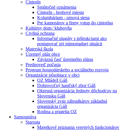
Cintorín
Smútočné oznámenia
Cintorín - hrobové miesta
Kolumbárium - urnová stena
Pre kamenárov a firmy vstup do cintorína
Kultúrny dom ⁄ klubovňa
Civilná ochrana
Informačné plagáty s inštrukciami ako
postupovať pri mimoriadnej situácii
Materská škola
Územný plán obce
Záväzná časť územného plánu
Predpoveď počasia
Program hospodárskeho a sociálneho rozvoja
Organizácie pôsobiace v obci
OZ Mládež Gáň
Dobrovoľný hasičský zbor Gáň
Okresná organizácia Jednoty dôchodcov na
Slovensku Gáň
Slovenský zväz záhradkárov základná
organizácia Gáň
Rodina a priatelia OZ
Samospráva
Starosta
Majetkové priznania verejných funkcionárov