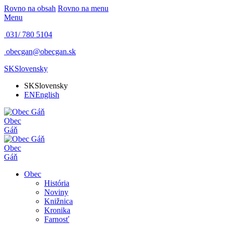
Rovno na obsah
Rovno na menu
Menu
031/ 780 5104
obecgan@obecgan.sk
SK
Slovensky
SK
Slovensky
EN
English
Obec
Gáň
Obec
Gáň
Obec
História
Noviny
Knižnica
Kronika
Farnosť