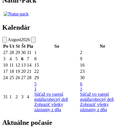
Natur-Pack
Kalendár
August
2026
Po
Ut
St
Št
Pia
So
Ne
27
28
29
30
31
1
2
3
4
5
6
7
8
9
10
11
12
13
14
15
16
17
18
19
20
21
22
23
24
25
26
27
28
29
30
5
6
1
1
Súťaž vo varení
Súťaž vo varení
31
1
2
3
4
gulášu/obecný deň
gulášu/obecný deň
Zobraziť všetky
Zobraziť všetky
záznamy z dňa
záznamy z dňa
Aktuálne počasie