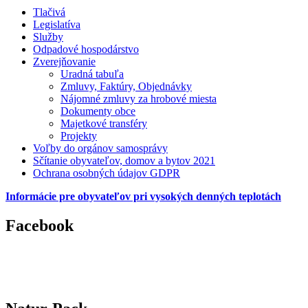
Tlačivá
Legislatíva
Služby
Odpadové hospodárstvo
Zverejňovanie
Uradná tabuľa
Zmluvy, Faktúry, Objednávky
Nájomné zmluvy za hrobové miesta
Dokumenty obce
Majetkové transféry
Projekty
Voľby do orgánov samosprávy
Sčítanie obyvateľov, domov a bytov 2021
Ochrana osobných údajov GDPR
Informácie pre obyvateľov pri vysokých denných teplotách
Facebook