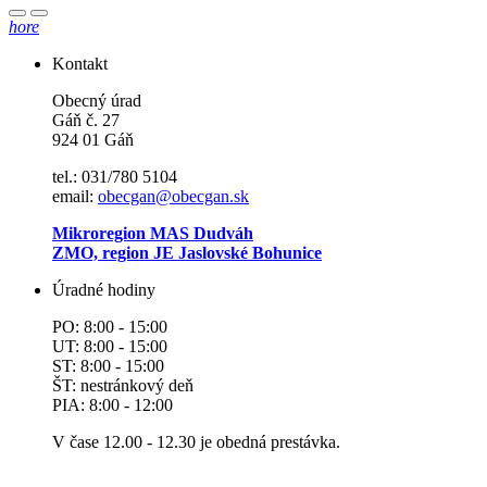
hore
Kontakt
Obecný úrad
Gáň č. 27
924 01 Gáň
tel.: 031/780 5104
email:
obecgan@obecgan.sk
Mikroregion MAS Dudváh
ZMO, region JE Jaslovské Bohunice
Úradné hodiny
PO: 8:00 - 15:00
UT: 8:00 - 15:00
ST: 8:00 - 15:00
ŠT: nestránkový deň
PIA: 8:00 - 12:00
V čase 12.00 - 12.30 je obedná prestávka.