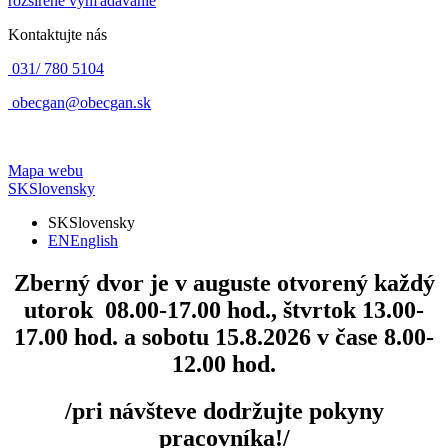
rozšírené vyhľadávanie
Kontaktujte nás
031/ 780 5104
obecgan@obecgan.sk
Mapa webu
SK
Slovensky
SK
Slovensky
EN
English
Zberný dvor
je v auguste otvorený každý
utorok 08.00-17.00 hod., štvrtok 13.00-
17.00 hod. a sobotu 15.8.2026 v čase 8.00-
12.00 hod.
/pri návšteve dodržujte pokyny
pracovníka!/