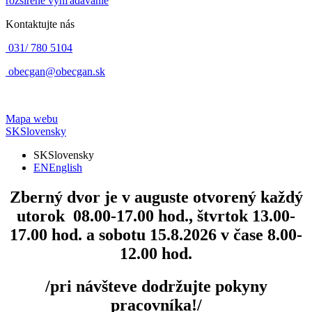
rozšírené vyhľadávanie
Kontaktujte nás
031/ 780 5104
obecgan@obecgan.sk
Mapa webu
SK
Slovensky
SK
Slovensky
EN
English
Zberný dvor
je v auguste otvorený každý
utorok 08.00-17.00 hod., štvrtok 13.00-
17.00 hod. a sobotu 15.8.2026 v čase 8.00-
12.00 hod.
/pri návšteve dodržujte pokyny
pracovníka!/