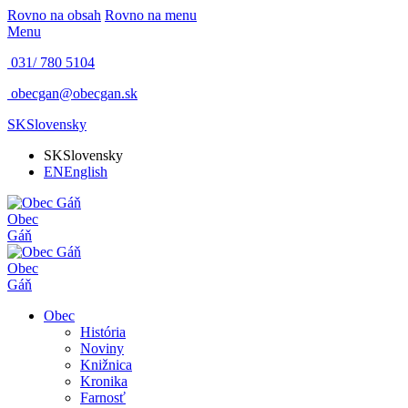
Rovno na obsah
Rovno na menu
Menu
031/ 780 5104
obecgan@obecgan.sk
SK
Slovensky
SK
Slovensky
EN
English
Obec
Gáň
Obec
Gáň
Obec
História
Noviny
Knižnica
Kronika
Farnosť