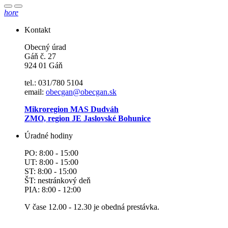
hore
Kontakt
Obecný úrad
Gáň č. 27
924 01 Gáň
tel.: 031/780 5104
email:
obecgan@obecgan.sk
Mikroregion MAS Dudváh
ZMO, region JE Jaslovské Bohunice
Úradné hodiny
PO: 8:00 - 15:00
UT: 8:00 - 15:00
ST: 8:00 - 15:00
ŠT: nestránkový deň
PIA: 8:00 - 12:00
V čase 12.00 - 12.30 je obedná prestávka.