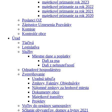
majetkové priznanie rok 2023
majetkové priznanie za rok 2022
majetkové priznanie za rok 2021
majetkové priznanie za rok 2020
Poslanci OZ
Zápisnice Uznesenia Pozvánky
Komisie
Kontrolór obce
Úrad
Tlačivá
Legislatíva
Služby
Miestne dane a poplatky
Daň za psa
Daň z nehnuteľností
Odpadové hospodárstvo
Zverejňovanie
Uradná tabuľa
Zmluvy, Faktúry, Objednávky
Nájomné zmluvy za hrobové miesta
Dokumenty obce
Majetkové transféry
Projekty
Voľby do orgánov samosprávy
Sčítanie obyvateľov, domov a bytov 2021