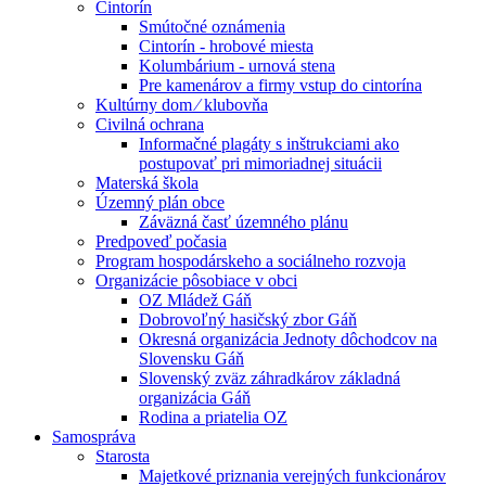
Cintorín
Smútočné oznámenia
Cintorín - hrobové miesta
Kolumbárium - urnová stena
Pre kamenárov a firmy vstup do cintorína
Kultúrny dom ⁄ klubovňa
Civilná ochrana
Informačné plagáty s inštrukciami ako
postupovať pri mimoriadnej situácii
Materská škola
Územný plán obce
Záväzná časť územného plánu
Predpoveď počasia
Program hospodárskeho a sociálneho rozvoja
Organizácie pôsobiace v obci
OZ Mládež Gáň
Dobrovoľný hasičský zbor Gáň
Okresná organizácia Jednoty dôchodcov na
Slovensku Gáň
Slovenský zväz záhradkárov základná
organizácia Gáň
Rodina a priatelia OZ
Samospráva
Starosta
Majetkové priznania verejných funkcionárov