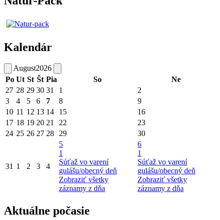
Natur-Pack
Kalendár
August
2026
Po
Ut
St
Št
Pia
So
Ne
27
28
29
30
31
1
2
3
4
5
6
7
8
9
10
11
12
13
14
15
16
17
18
19
20
21
22
23
24
25
26
27
28
29
30
5
6
1
1
Súťaž vo varení
Súťaž vo varení
31
1
2
3
4
gulášu/obecný deň
gulášu/obecný deň
Zobraziť všetky
Zobraziť všetky
záznamy z dňa
záznamy z dňa
Aktuálne počasie