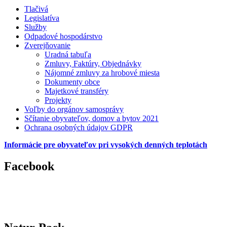
Tlačivá
Legislatíva
Služby
Odpadové hospodárstvo
Zverejňovanie
Uradná tabuľa
Zmluvy, Faktúry, Objednávky
Nájomné zmluvy za hrobové miesta
Dokumenty obce
Majetkové transféry
Projekty
Voľby do orgánov samosprávy
Sčítanie obyvateľov, domov a bytov 2021
Ochrana osobných údajov GDPR
Informácie pre obyvateľov pri vysokých denných teplotách
Facebook