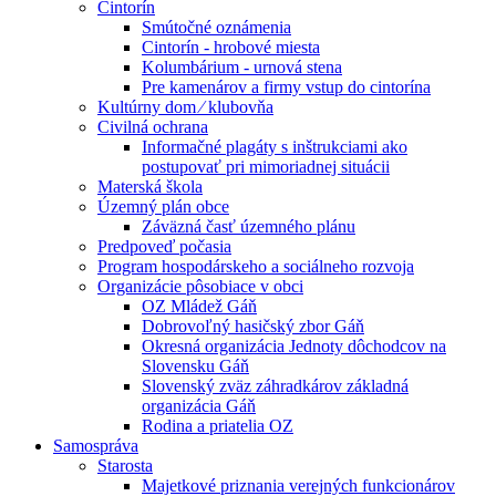
Cintorín
Smútočné oznámenia
Cintorín - hrobové miesta
Kolumbárium - urnová stena
Pre kamenárov a firmy vstup do cintorína
Kultúrny dom ⁄ klubovňa
Civilná ochrana
Informačné plagáty s inštrukciami ako
postupovať pri mimoriadnej situácii
Materská škola
Územný plán obce
Záväzná časť územného plánu
Predpoveď počasia
Program hospodárskeho a sociálneho rozvoja
Organizácie pôsobiace v obci
OZ Mládež Gáň
Dobrovoľný hasičský zbor Gáň
Okresná organizácia Jednoty dôchodcov na
Slovensku Gáň
Slovenský zväz záhradkárov základná
organizácia Gáň
Rodina a priatelia OZ
Samospráva
Starosta
Majetkové priznania verejných funkcionárov