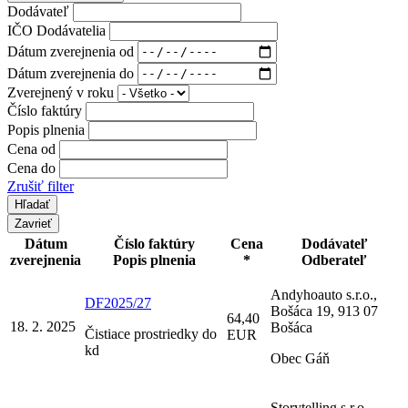
Dodávateľ
IČO Dodávatelia
Dátum zverejnenia od
Dátum zverejnenia do
Zverejnený v roku
Číslo faktúry
Popis plnenia
Cena od
Cena do
Zrušiť filter
Zavrieť
Dátum
Číslo faktúry
Cena
Dodávateľ
zverejnenia
Popis plnenia
*
Odberateľ
Andyhoauto s.r.o.,
DF2025/27
Bošáca 19, 913 07
64,40
18. 2. 2025
Bošáca
Čistiace prostriedky do
EUR
kd
Obec Gáň
Storytelling s.r.o.,