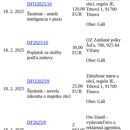
DFO2025/10
obcí, región JE,
120,00
Trhová 1, 91700
18. 2. 2025
Školenie - umelá
EUR
Trnava
inteligencia v praxi
Obec Gáň
OZ Zatúlané psíky
DF2025/10
Šaľa, 786, 925 84
30,00
18. 2. 2025
Vlčany
Poplatok za služby
EUR
podľa zmluvy
Obec Gáň
Združenie miest a
DFO2025/9
obcí, región JE,
25,00
Trhová 1, 91700
18. 2. 2025
Školenie - novela
EUR
Trnava
zákonha o majetku obcí
Obec Gáň
Oto Daniš -
DF2025/9
vydavateľstvo a
2
reklamná agentúra,
18. 2. 2025
662,95