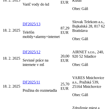
18. 2. 2025
Kusín
EUR
Varič vody do kd
Obec Gáň
Slovak Telekom a.s.,
DF2025/13
Bajkalská 28, 817 62
87,29
18. 2. 2025
Bratislava
Telefón
EUR
mobily+alarmy+internet
Obec Gáň
DF2025/12
AIRNET s.r.o., 240,
20,00
920 52 Siladice
18. 2. 2025
Sevisné práce na
EUR
internete v mš
Obec Gáň
VARES Mnichovice
DF2025/11
a.s., Pražská 539,
25,70
18. 2. 2025
25164 Mnichovice
EUR
Pružina do rozmetadla
Obec Gáň
Združenie miest a