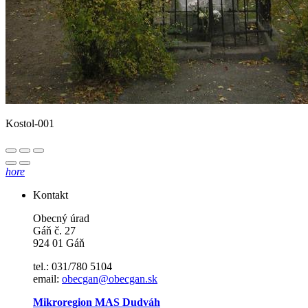
Kostol-001
hore
Kontakt
Obecný úrad
Gáň č. 27
924 01 Gáň
tel.: 031/780 5104
email:
obecgan@obecgan.sk
Mikroregion MAS Dudváh