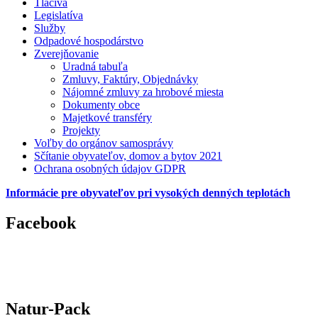
Tlačivá
Legislatíva
Služby
Odpadové hospodárstvo
Zverejňovanie
Uradná tabuľa
Zmluvy, Faktúry, Objednávky
Nájomné zmluvy za hrobové miesta
Dokumenty obce
Majetkové transféry
Projekty
Voľby do orgánov samosprávy
Sčítanie obyvateľov, domov a bytov 2021
Ochrana osobných údajov GDPR
Informácie pre obyvateľov pri vysokých denných teplotách
Facebook
Natur-Pack