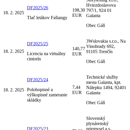
Hviezdoslavova
DF2025/26
198,30
797/1, 924 01
18. 2. 2025
EUR
Galanta
Tlač letákov Fašiangy
Obec Gáň
3Wslovakia s.r.o., Na
DF2025/25
Vinohrady 692,
140,77
18. 2. 2025
91105 Trenčín
Licencia na virtuálny
EUR
cintorín
Obec Gáň
Technické služby
DF2025/24
mesta Galanta, kpt.
7,44
Nálepku 1494, 92401
Polohopisné a
18. 2. 2025
EUR
Galanta
výškopisné zameranie
skládky
Obec Gáň
Slovenský
plynárenský
DF2025/23
priemysel a.s.,