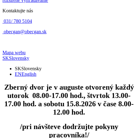
rozšírené vyhľadávanie
Kontaktujte nás
031/ 780 5104
obecgan@obecgan.sk
Mapa webu
SK
Slovensky
SK
Slovensky
EN
English
Zberný dvor
je v auguste otvorený každý
utorok 08.00-17.00 hod., štvrtok 13.00-
17.00 hod. a sobotu 15.8.2026 v čase 8.00-
12.00 hod.
/pri návšteve dodržujte pokyny
pracovníka!/