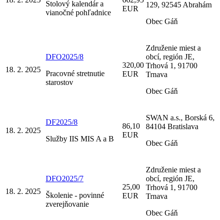
Stolový kalendár a
129, 92545 Abrahám
EUR
vianočné pohľadnice
Obec Gáň
Združenie miest a
DFO2025/8
obcí, región JE,
320,00
Trhová 1, 91700
18. 2. 2025
Pracovné stretnutie
EUR
Trnava
starostov
Obec Gáň
SWAN a.s., Borská 6,
DF2025/8
86,10
84104 Bratislava
18. 2. 2025
EUR
Služby IIS MIS A a B
Obec Gáň
Združenie miest a
DFO2025/7
obcí, región JE,
25,00
Trhová 1, 91700
18. 2. 2025
Školenie - povinné
EUR
Trnava
zverejňovanie
Obec Gáň