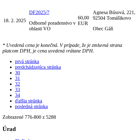
DF2025/7
Agnesa Búsová, 221,
60,00
92504 Tomášikovo
18. 2. 2025
Odborné poradenstvo v
EUR
oblasti VO
Obec Gáň
* Uvedená cena je konečná. V prípade, že je zmluvná strana
platcom DPH, je cena uvedená vrátane DPH.
prvá stránka
predchádzajúca stránka
30
31
32
33
34
ďalšia stránka
posledná stránka
Zobrazené
776
-
800
z 5288
Úrad