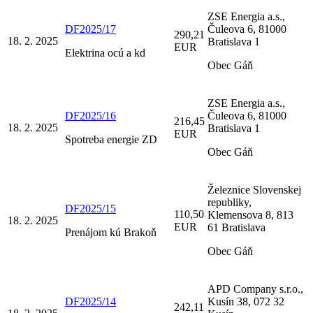
ZSE Energia a.s.,
DF2025/17
Čuleova 6, 81000
290,21
18. 2. 2025
Bratislava 1
EUR
Elektrina ocú a kd
Obec Gáň
ZSE Energia a.s.,
DF2025/16
Čuleova 6, 81000
216,45
18. 2. 2025
Bratislava 1
EUR
Spotreba energie ZD
Obec Gáň
Železnice Slovenskej
republiky,
DF2025/15
110,50
Klemensova 8, 813
18. 2. 2025
EUR
61 Bratislava
Prenájom kú Brakoň
Obec Gáň
APD Company s.r.o.,
DF2025/14
Kusín 38, 072 32
242,11