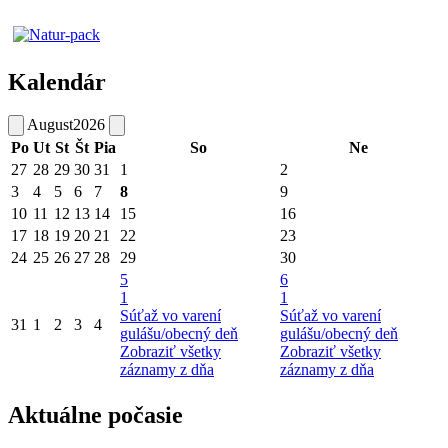
Kalendár
August
2026
Po
Ut
St
Št
Pia
So
Ne
27
28
29
30
31
1
2
3
4
5
6
7
8
9
10
11
12
13
14
15
16
17
18
19
20
21
22
23
24
25
26
27
28
29
30
5
6
1
1
Súťaž vo varení
Súťaž vo varení
31
1
2
3
4
gulášu/obecný deň
gulášu/obecný deň
Zobraziť všetky
Zobraziť všetky
záznamy z dňa
záznamy z dňa
Aktuálne počasie