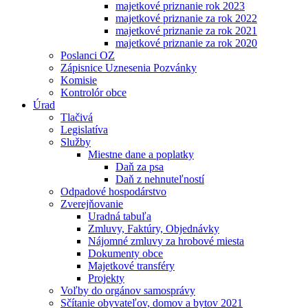
majetkové priznanie rok 2023
majetkové priznanie za rok 2022
majetkové priznanie za rok 2021
majetkové priznanie za rok 2020
Poslanci OZ
Zápisnice Uznesenia Pozvánky
Komisie
Kontrolór obce
Úrad
Tlačivá
Legislatíva
Služby
Miestne dane a poplatky
Daň za psa
Daň z nehnuteľností
Odpadové hospodárstvo
Zverejňovanie
Uradná tabuľa
Zmluvy, Faktúry, Objednávky
Nájomné zmluvy za hrobové miesta
Dokumenty obce
Majetkové transféry
Projekty
Voľby do orgánov samosprávy
Sčítanie obyvateľov, domov a bytov 2021