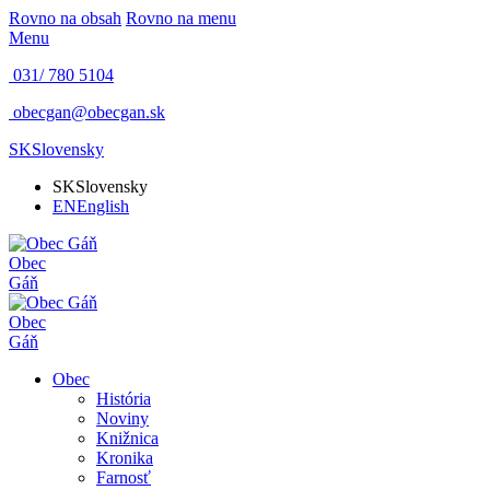
Rovno na obsah
Rovno na menu
Menu
031/ 780 5104
obecgan@obecgan.sk
SK
Slovensky
SK
Slovensky
EN
English
Obec
Gáň
Obec
Gáň
Obec
História
Noviny
Knižnica
Kronika
Farnosť