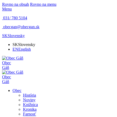
Rovno na obsah
Rovno na menu
Menu
031/ 780 5104
obecgan@obecgan.sk
SK
Slovensky
SK
Slovensky
EN
English
Obec
Gáň
Obec
Gáň
Obec
História
Noviny
Knižnica
Kronika
Farnosť