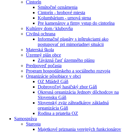
Cintorín
Smútočné oznámenia
Cintorín - hrobové miesta
Kolumbárium - urnová stena
Pre kamenárov a firmy vstup do cintorína
Kultúrny dom ⁄ klubovňa
Civilná ochrana
Informačné plagáty s inštrukciami ako
postupovať pri mimoriadnej situácii
Materská škola
Územný plán obce
Záväzná časť územného plánu
Predpoveď počasia
Program hospodárskeho a sociálneho rozvoja
Organizácie pôsobiace v obci
OZ Mládež Gáň
Dobrovoľný hasičský zbor Gáň
Okresná organizácia Jednoty dôchodcov na
Slovensku Gáň
Slovenský zväz záhradkárov základná
organizácia Gáň
Rodina a priatelia OZ
Samospráva
Starosta
Majetkové priznania verejných funkcionárov