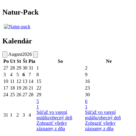
Natur-Pack
Kalendár
August
2026
Po
Ut
St
Št
Pia
So
Ne
27
28
29
30
31
1
2
3
4
5
6
7
8
9
10
11
12
13
14
15
16
17
18
19
20
21
22
23
24
25
26
27
28
29
30
5
6
1
1
Súťaž vo varení
Súťaž vo varení
31
1
2
3
4
gulášu/obecný deň
gulášu/obecný deň
Zobraziť všetky
Zobraziť všetky
záznamy z dňa
záznamy z dňa