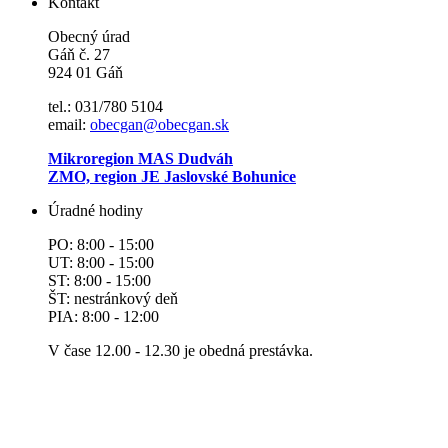
Kontakt
Obecný úrad
Gáň č. 27
924 01 Gáň
tel.: 031/780 5104
email:
obecgan@obecgan.sk
Mikroregion MAS Dudváh
ZMO, region JE Jaslovské Bohunice
Úradné hodiny
PO: 8:00 - 15:00
UT: 8:00 - 15:00
ST: 8:00 - 15:00
ŠT: nestránkový deň
PIA: 8:00 - 12:00
V čase 12.00 - 12.30 je obedná prestávka.