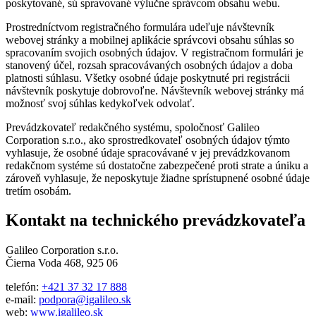
poskytované, sú spravované výlučne správcom obsahu webu.
Prostredníctvom registračného formulára udeľuje návštevník
webovej stránky a mobilnej aplikácie správcovi obsahu súhlas so
spracovaním svojich osobných údajov. V registračnom formulári je
stanovený účel, rozsah spracovávaných osobných údajov a doba
platnosti súhlasu. Všetky osobné údaje poskytnuté pri registrácii
návštevník poskytuje dobrovoľne. Návštevník webovej stránky má
možnosť svoj súhlas kedykoľvek odvolať.
Prevádzkovateľ redakčného systému, spoločnosť Galileo
Corporation s.r.o., ako sprostredkovateľ osobných údajov týmto
vyhlasuje, že osobné údaje spracovávané v jej prevádzkovanom
redakčnom systéme sú dostatočne zabezpečené proti strate a úniku a
zároveň vyhlasuje, že neposkytuje žiadne sprístupnené osobné údaje
tretím osobám.
Kontakt na technického prevádzkovateľa
Galileo Corporation s.r.o.
Čierna Voda 468, 925 06
telefón:
+421 37 32 17 888
e-mail:
podpora@igalileo.sk
web:
www.igalileo.sk