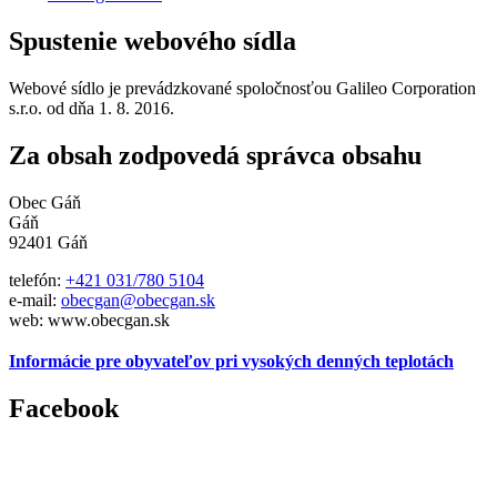
Spustenie webového sídla
Webové sídlo je prevádzkované spoločnosťou Galileo Corporation
s.r.o. od dňa 1. 8. 2016.
Za obsah zodpovedá správca obsahu
Obec Gáň
Gáň
92401 Gáň
telefón:
+421 031/780 5104
e-mail:
obecgan@obecgan.sk
web: www.obecgan.sk
Informácie pre obyvateľov pri vysokých denných teplotách
Facebook