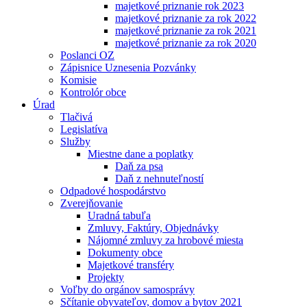
majetkové priznanie rok 2023
majetkové priznanie za rok 2022
majetkové priznanie za rok 2021
majetkové priznanie za rok 2020
Poslanci OZ
Zápisnice Uznesenia Pozvánky
Komisie
Kontrolór obce
Úrad
Tlačivá
Legislatíva
Služby
Miestne dane a poplatky
Daň za psa
Daň z nehnuteľností
Odpadové hospodárstvo
Zverejňovanie
Uradná tabuľa
Zmluvy, Faktúry, Objednávky
Nájomné zmluvy za hrobové miesta
Dokumenty obce
Majetkové transféry
Projekty
Voľby do orgánov samosprávy
Sčítanie obyvateľov, domov a bytov 2021