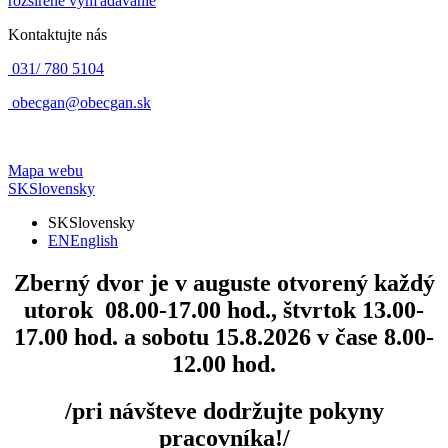
rozšírené vyhľadávanie
Kontaktujte nás
031/ 780 5104
obecgan@obecgan.sk
Mapa webu
SK
Slovensky
SK
Slovensky
EN
English
Zberný dvor
je v auguste otvorený každý
utorok 08.00-17.00 hod., štvrtok 13.00-
17.00 hod. a sobotu 15.8.2026 v čase 8.00-
12.00 hod.
/pri návšteve dodržujte pokyny
pracovníka!/