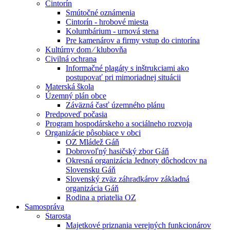
Cintorín
Smútočné oznámenia
Cintorín - hrobové miesta
Kolumbárium - urnová stena
Pre kamenárov a firmy vstup do cintorína
Kultúrny dom ⁄ klubovňa
Civilná ochrana
Informačné plagáty s inštrukciami ako
postupovať pri mimoriadnej situácii
Materská škola
Územný plán obce
Záväzná časť územného plánu
Predpoveď počasia
Program hospodárskeho a sociálneho rozvoja
Organizácie pôsobiace v obci
OZ Mládež Gáň
Dobrovoľný hasičský zbor Gáň
Okresná organizácia Jednoty dôchodcov na
Slovensku Gáň
Slovenský zväz záhradkárov základná
organizácia Gáň
Rodina a priatelia OZ
Samospráva
Starosta
Majetkové priznania verejných funkcionárov