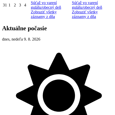
Súťaž vo varení
Súťaž vo varení
31
1
2
3
4
gulášu/obecný deň
gulášu/obecný deň
Zobraziť všetky
Zobraziť všetky
záznamy z dňa
záznamy z dňa
Aktuálne počasie
dnes, nedeľa 9. 8. 2026