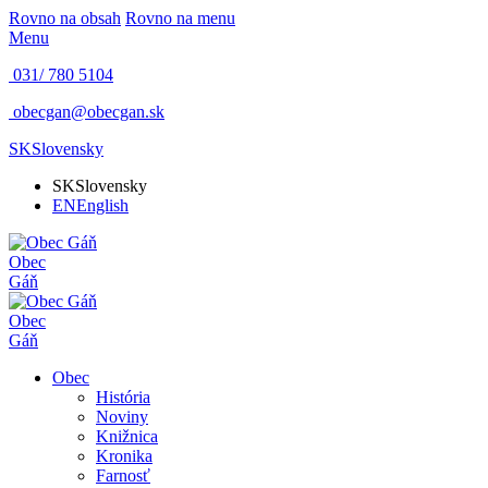
Rovno na obsah
Rovno na menu
Menu
031/ 780 5104
obecgan@obecgan.sk
SK
Slovensky
SK
Slovensky
EN
English
Obec
Gáň
Obec
Gáň
Obec
História
Noviny
Knižnica
Kronika
Farnosť