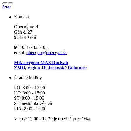
hore
Kontakt
Obecný úrad
Gáň č. 27
924 01 Gáň
tel.: 031/780 5104
email:
obecgan@obecgan.sk
Mikroregion MAS Dudváh
ZMO, region JE Jaslovské Bohunice
Úradné hodiny
PO: 8:00 - 15:00
UT: 8:00 - 15:00
ST: 8:00 - 15:00
ŠT: nestránkový deň
PIA: 8:00 - 12:00
V čase 12.00 - 12.30 je obedná prestávka.