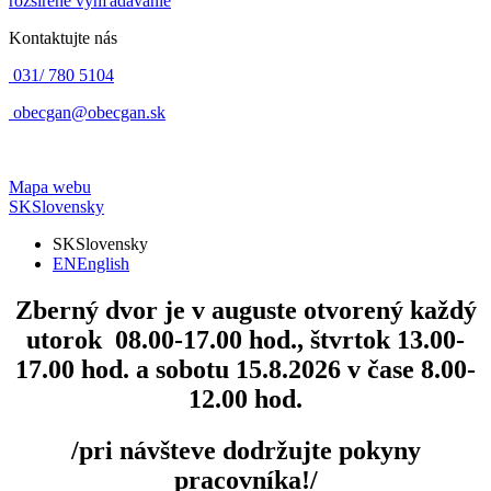
rozšírené vyhľadávanie
Kontaktujte nás
031/ 780 5104
obecgan@obecgan.sk
Mapa webu
SK
Slovensky
SK
Slovensky
EN
English
Zberný dvor
je v auguste otvorený každý
utorok 08.00-17.00 hod., štvrtok 13.00-
17.00 hod. a sobotu 15.8.2026 v čase 8.00-
12.00 hod.
/pri návšteve dodržujte pokyny
pracovníka!/