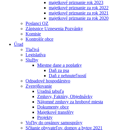
majetkové priznanie rok 2023
majetkové priznanie za rok 2022
majetkové priznanie za rok 2021
majetkové priznanie za rok 2020
Poslanci OZ
Zápisnice Uznesenia Pozvánky
Komisie
Kontrolór obce
Úrad
Tlačivá
Legislatíva
Služby
Miestne dane a poplatky
Daň za psa
Daň z nehnuteľností
Odpadové hospodárstvo
Zverejňovanie
Uradná tabuľa
Zmluvy, Faktúry, Objednávky
Nájomné zmluvy za hrobové miesta
Dokumenty obce
Majetkové transféry
Projekty
Voľby do orgánov samosprávy
Sčítanie obyvateľov, domov a bytov 2021