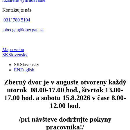
rozšírené vyhľadávanie
Kontaktujte nás
031/ 780 5104
obecgan@obecgan.sk
Mapa webu
SK
Slovensky
SK
Slovensky
EN
English
Zberný dvor
je v auguste otvorený každý
utorok 08.00-17.00 hod., štvrtok 13.00-
17.00 hod. a sobotu 15.8.2026 v čase 8.00-
12.00 hod.
/pri návšteve dodržujte pokyny
pracovníka!/