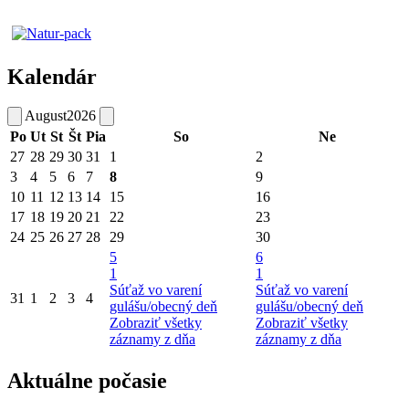
Kalendár
August
2026
Po
Ut
St
Št
Pia
So
Ne
27
28
29
30
31
1
2
3
4
5
6
7
8
9
10
11
12
13
14
15
16
17
18
19
20
21
22
23
24
25
26
27
28
29
30
5
6
1
1
Súťaž vo varení
Súťaž vo varení
31
1
2
3
4
gulášu/obecný deň
gulášu/obecný deň
Zobraziť všetky
Zobraziť všetky
záznamy z dňa
záznamy z dňa
Aktuálne počasie