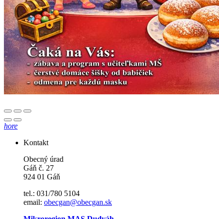
hore
Kontakt
Obecný úrad
Gáň č. 27
924 01 Gáň
tel.: 031/780 5104
email:
obecgan@obecgan.sk
Mikroregion MAS Dudváh