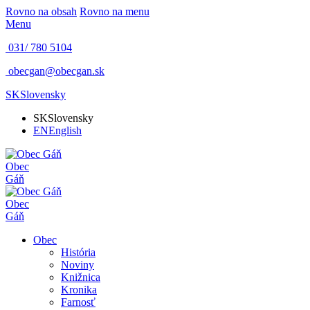
Rovno na obsah
Rovno na menu
Menu
031/ 780 5104
obecgan@obecgan.sk
SK
Slovensky
SK
Slovensky
EN
English
Obec
Gáň
Obec
Gáň
Obec
História
Noviny
Knižnica
Kronika
Farnosť