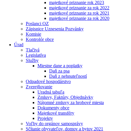
majetkové priznanie rok 2023
majetkové priznanie za rok 2022
majetkové priznanie za rok 2021
majetkové priznanie za rok 2020
Poslanci OZ
Zápisnice Uznesenia Pozvánky
Komisie
Kontrolór obce
Úrad
Tlačivá
Legislatíva
Služby
Miestne dane a poplatky
Daň za psa
Daň z nehnuteľností
Odpadové hospodárstvo
Zverejňovanie
Uradná tabuľa
Zmluvy, Faktúry, Objednávky
Nájomné zmluvy za hrobové miesta
Dokumenty obce
Majetkové transféry
Projekty
Voľby do orgánov samosprávy
Sčítanie obyvateľov, domov a bytov 2021