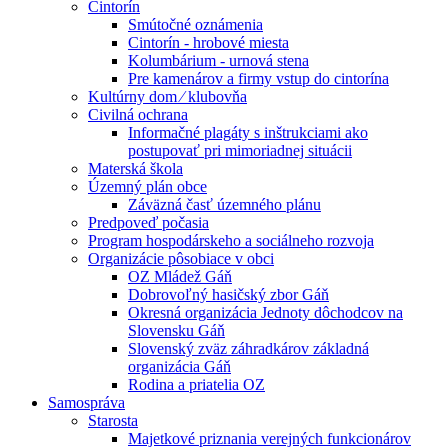
Cintorín
Smútočné oznámenia
Cintorín - hrobové miesta
Kolumbárium - urnová stena
Pre kamenárov a firmy vstup do cintorína
Kultúrny dom ⁄ klubovňa
Civilná ochrana
Informačné plagáty s inštrukciami ako
postupovať pri mimoriadnej situácii
Materská škola
Územný plán obce
Záväzná časť územného plánu
Predpoveď počasia
Program hospodárskeho a sociálneho rozvoja
Organizácie pôsobiace v obci
OZ Mládež Gáň
Dobrovoľný hasičský zbor Gáň
Okresná organizácia Jednoty dôchodcov na
Slovensku Gáň
Slovenský zväz záhradkárov základná
organizácia Gáň
Rodina a priatelia OZ
Samospráva
Starosta
Majetkové priznania verejných funkcionárov