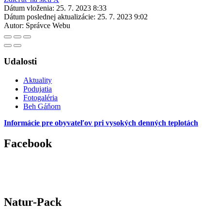
Dátum vloženia:
25. 7. 2023 8:33
Dátum poslednej aktualizácie:
25. 7. 2023 9:02
Autor:
Správce Webu
Udalosti
Aktuality
Podujatia
Fotogaléria
Beh Gáňom
Informácie pre obyvateľov pri vysokých denných teplotách
Facebook
Natur-Pack