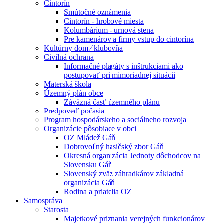
Cintorín
Smútočné oznámenia
Cintorín - hrobové miesta
Kolumbárium - urnová stena
Pre kamenárov a firmy vstup do cintorína
Kultúrny dom ⁄ klubovňa
Civilná ochrana
Informačné plagáty s inštrukciami ako
postupovať pri mimoriadnej situácii
Materská škola
Územný plán obce
Záväzná časť územného plánu
Predpoveď počasia
Program hospodárskeho a sociálneho rozvoja
Organizácie pôsobiace v obci
OZ Mládež Gáň
Dobrovoľný hasičský zbor Gáň
Okresná organizácia Jednoty dôchodcov na
Slovensku Gáň
Slovenský zväz záhradkárov základná
organizácia Gáň
Rodina a priatelia OZ
Samospráva
Starosta
Majetkové priznania verejných funkcionárov