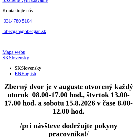
rozšírené vyhľadávanie
Kontaktujte nás
031/ 780 5104
obecgan@obecgan.sk
Mapa webu
SK
Slovensky
SK
Slovensky
EN
English
Zberný dvor
je v auguste otvorený každý
utorok 08.00-17.00 hod., štvrtok 13.00-
17.00 hod. a sobotu 15.8.2026 v čase 8.00-
12.00 hod.
/pri návšteve dodržujte pokyny
pracovníka!/