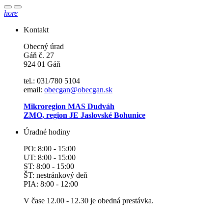
hore
Kontakt
Obecný úrad
Gáň č. 27
924 01 Gáň
tel.: 031/780 5104
email:
obecgan@obecgan.sk
Mikroregion MAS Dudváh
ZMO, region JE Jaslovské Bohunice
Úradné hodiny
PO: 8:00 - 15:00
UT: 8:00 - 15:00
ST: 8:00 - 15:00
ŠT: nestránkový deň
PIA: 8:00 - 12:00
V čase 12.00 - 12.30 je obedná prestávka.