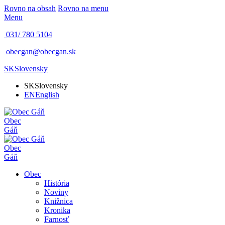
Rovno na obsah
Rovno na menu
Menu
031/ 780 5104
obecgan@obecgan.sk
SK
Slovensky
SK
Slovensky
EN
English
Obec
Gáň
Obec
Gáň
Obec
História
Noviny
Knižnica
Kronika
Farnosť