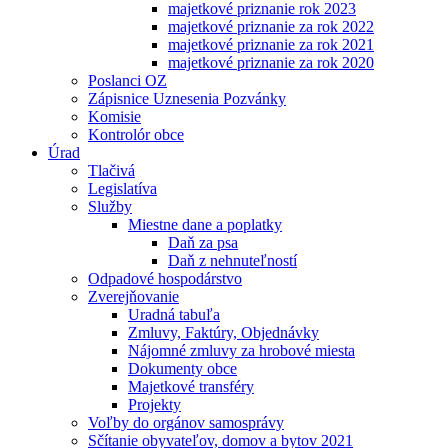
majetkové priznanie rok 2023
majetkové priznanie za rok 2022
majetkové priznanie za rok 2021
majetkové priznanie za rok 2020
Poslanci OZ
Zápisnice Uznesenia Pozvánky
Komisie
Kontrolór obce
Úrad
Tlačivá
Legislatíva
Služby
Miestne dane a poplatky
Daň za psa
Daň z nehnuteľností
Odpadové hospodárstvo
Zverejňovanie
Uradná tabuľa
Zmluvy, Faktúry, Objednávky
Nájomné zmluvy za hrobové miesta
Dokumenty obce
Majetkové transféry
Projekty
Voľby do orgánov samosprávy
Sčítanie obyvateľov, domov a bytov 2021