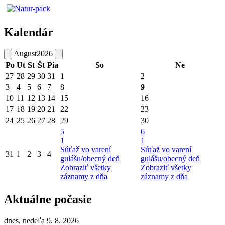
Kalendár
August
2026
Po
Ut
St
Št
Pia
So
Ne
27
28
29
30
31
1
2
3
4
5
6
7
8
9
10
11
12
13
14
15
16
17
18
19
20
21
22
23
24
25
26
27
28
29
30
5
6
1
1
Súťaž vo varení
Súťaž vo varení
31
1
2
3
4
gulášu/obecný deň
gulášu/obecný deň
Zobraziť všetky
Zobraziť všetky
záznamy z dňa
záznamy z dňa
Aktuálne počasie
dnes, nedeľa 9. 8. 2026