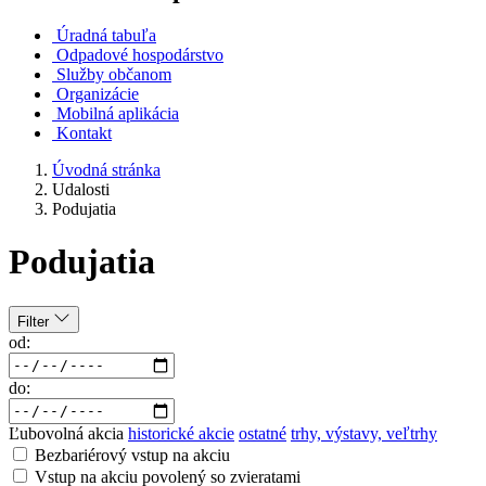
Úradná tabuľa
Odpadové hospodárstvo
Služby občanom
Organizácie
Mobilná aplikácia
Kontakt
Úvodná stránka
Udalosti
Podujatia
Podujatia
Filter
od:
do:
Ľubovolná akcia
historické akcie
ostatné
trhy, výstavy, veľtrhy
Bezbariérový vstup na akciu
Vstup na akciu povolený so zvieratami