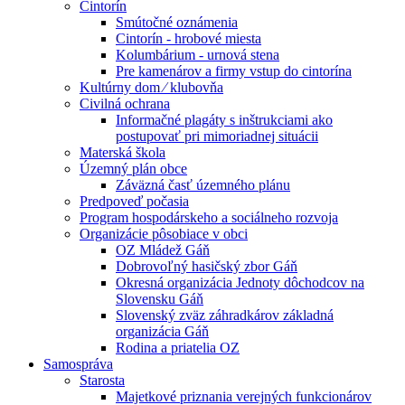
Cintorín
Smútočné oznámenia
Cintorín - hrobové miesta
Kolumbárium - urnová stena
Pre kamenárov a firmy vstup do cintorína
Kultúrny dom ⁄ klubovňa
Civilná ochrana
Informačné plagáty s inštrukciami ako
postupovať pri mimoriadnej situácii
Materská škola
Územný plán obce
Záväzná časť územného plánu
Predpoveď počasia
Program hospodárskeho a sociálneho rozvoja
Organizácie pôsobiace v obci
OZ Mládež Gáň
Dobrovoľný hasičský zbor Gáň
Okresná organizácia Jednoty dôchodcov na
Slovensku Gáň
Slovenský zväz záhradkárov základná
organizácia Gáň
Rodina a priatelia OZ
Samospráva
Starosta
Majetkové priznania verejných funkcionárov