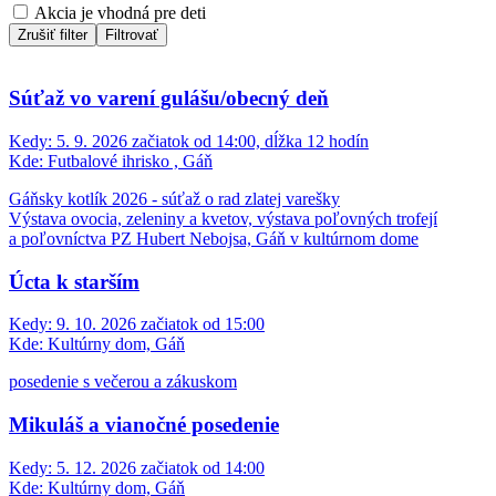
Akcia je vhodná pre deti
Zrušiť filter
Filtrovať
Súťaž vo varení gulášu/obecný deň
Kedy:
5. 9. 2026 začiatok od 14:00, dĺžka 12 hodín
Kde:
Futbalové ihrisko , Gáň
Gáňsky kotlík 2026 - súťaž o rad zlatej varešky
Výstava ovocia, zeleniny a kvetov, výstava poľovných trofejí
a poľovníctva PZ Hubert Nebojsa, Gáň v kultúrnom dome
Úcta k starším
Kedy:
9. 10. 2026 začiatok od 15:00
Kde:
Kultúrny dom, Gáň
posedenie s večerou a zákuskom
Mikuláš a vianočné posedenie
Kedy:
5. 12. 2026 začiatok od 14:00
Kde:
Kultúrny dom, Gáň