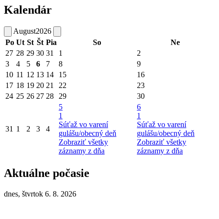
Kalendár
August
2026
Po
Ut
St
Št
Pia
So
Ne
27
28
29
30
31
1
2
3
4
5
6
7
8
9
10
11
12
13
14
15
16
17
18
19
20
21
22
23
24
25
26
27
28
29
30
5
6
1
1
Súťaž vo varení
Súťaž vo varení
31
1
2
3
4
gulášu/obecný deň
gulášu/obecný deň
Zobraziť všetky
Zobraziť všetky
záznamy z dňa
záznamy z dňa
Aktuálne počasie
dnes, štvrtok 6. 8. 2026