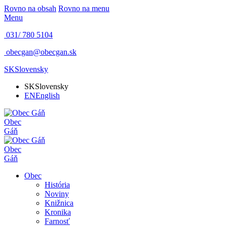
Rovno na obsah
Rovno na menu
Menu
031/ 780 5104
obecgan@obecgan.sk
SK
Slovensky
SK
Slovensky
EN
English
Obec
Gáň
Obec
Gáň
Obec
História
Noviny
Knižnica
Kronika
Farnosť