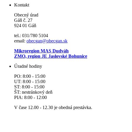
Kontakt
Obecný úrad
Gáň č. 27
924 01 Gáň
tel.: 031/780 5104
email:
obecgan@obecgan.sk
Mikroregion MAS Dudváh
ZMO, region JE Jaslovské Bohunice
Úradné hodiny
PO: 8:00 - 15:00
UT: 8:00 - 15:00
ST: 8:00 - 15:00
ŠT: nestránkový deň
PIA: 8:00 - 12:00
V čase 12.00 - 12.30 je obedná prestávka.