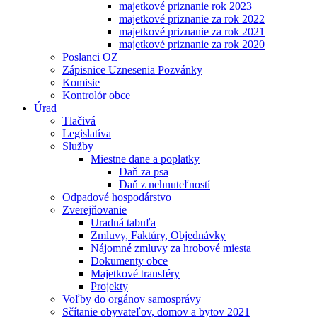
majetkové priznanie rok 2023
majetkové priznanie za rok 2022
majetkové priznanie za rok 2021
majetkové priznanie za rok 2020
Poslanci OZ
Zápisnice Uznesenia Pozvánky
Komisie
Kontrolór obce
Úrad
Tlačivá
Legislatíva
Služby
Miestne dane a poplatky
Daň za psa
Daň z nehnuteľností
Odpadové hospodárstvo
Zverejňovanie
Uradná tabuľa
Zmluvy, Faktúry, Objednávky
Nájomné zmluvy za hrobové miesta
Dokumenty obce
Majetkové transféry
Projekty
Voľby do orgánov samosprávy
Sčítanie obyvateľov, domov a bytov 2021