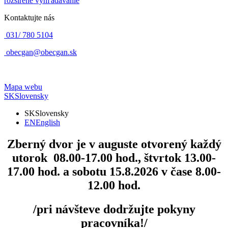
rozšírené vyhľadávanie
Kontaktujte nás
031/ 780 5104
obecgan@obecgan.sk
Mapa webu
SK
Slovensky
SK
Slovensky
EN
English
Zberný dvor
je v auguste otvorený každý
utorok 08.00-17.00 hod., štvrtok 13.00-
17.00 hod. a sobotu 15.8.2026 v čase 8.00-
12.00 hod.
/pri návšteve dodržujte pokyny
pracovníka!/