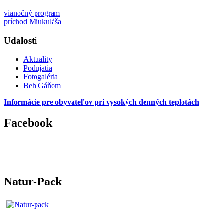
vianočný program
príchod Miukuláša
Udalosti
Aktuality
Podujatia
Fotogaléria
Beh Gáňom
Informácie pre obyvateľov pri vysokých denných teplotách
Facebook
Natur-Pack