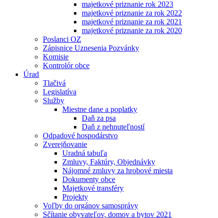
majetkové priznanie rok 2023
majetkové priznanie za rok 2022
majetkové priznanie za rok 2021
majetkové priznanie za rok 2020
Poslanci OZ
Zápisnice Uznesenia Pozvánky
Komisie
Kontrolór obce
Úrad
Tlačivá
Legislatíva
Služby
Miestne dane a poplatky
Daň za psa
Daň z nehnuteľností
Odpadové hospodárstvo
Zverejňovanie
Uradná tabuľa
Zmluvy, Faktúry, Objednávky
Nájomné zmluvy za hrobové miesta
Dokumenty obce
Majetkové transféry
Projekty
Voľby do orgánov samosprávy
Sčítanie obyvateľov, domov a bytov 2021