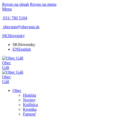
Rovno na obsah
Rovno na menu
Menu
031/ 780 5104
obecgan@obecgan.sk
SK
Slovensky
SK
Slovensky
EN
English
Obec
Gáň
Obec
Gáň
Obec
História
Noviny
Knižnica
Kronika
Farnosť