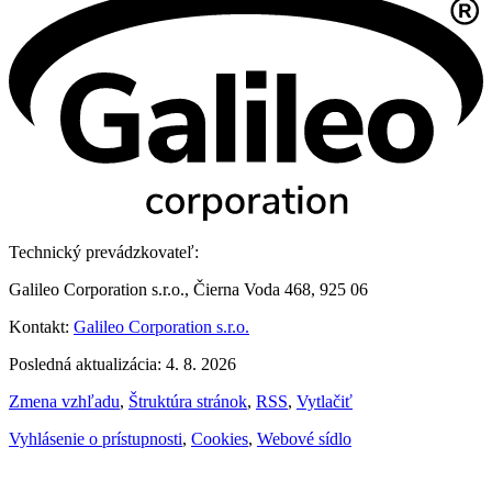
Technický prevádzkovateľ:
Galileo Corporation s.r.o., Čierna Voda 468, 925 06
Kontakt:
Galileo Corporation s.r.o.
Posledná aktualizácia: 4. 8. 2026
Zmena vzhľadu
,
Štruktúra stránok
,
RSS
,
Vytlačiť
Vyhlásenie o prístupnosti
,
Cookies
,
Webové sídlo