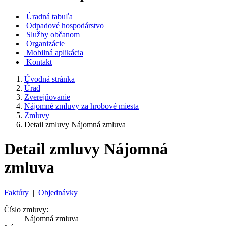
Úradná tabuľa
Odpadové hospodárstvo
Služby občanom
Organizácie
Mobilná aplikácia
Kontakt
Úvodná stránka
Úrad
Zverejňovanie
Nájomné zmluvy za hrobové miesta
Zmluvy
Detail zmluvy Nájomná zmluva
Detail zmluvy Nájomná
zmluva
Faktúry
|
Objednávky
Číslo zmluvy:
Nájomná zmluva