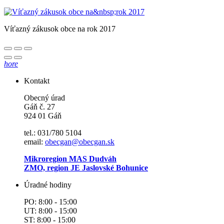
Víťazný zákusok obce na rok 2017
hore
Kontakt
Obecný úrad
Gáň č. 27
924 01 Gáň
tel.: 031/780 5104
email:
obecgan@obecgan.sk
Mikroregion MAS Dudváh
ZMO, region JE Jaslovské Bohunice
Úradné hodiny
PO: 8:00 - 15:00
UT: 8:00 - 15:00
ST: 8:00 - 15:00