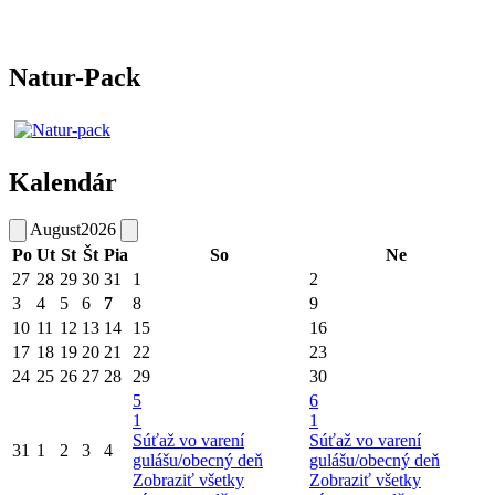
Natur-Pack
Kalendár
August
2026
Po
Ut
St
Št
Pia
So
Ne
27
28
29
30
31
1
2
3
4
5
6
7
8
9
10
11
12
13
14
15
16
17
18
19
20
21
22
23
24
25
26
27
28
29
30
5
6
1
1
Súťaž vo varení
Súťaž vo varení
31
1
2
3
4
gulášu/obecný deň
gulášu/obecný deň
Zobraziť všetky
Zobraziť všetky