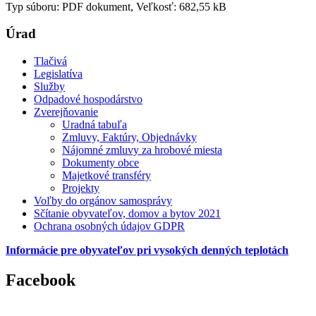
Typ súboru: PDF dokument, Veľkosť: 682,55 kB
Úrad
Tlačivá
Legislatíva
Služby
Odpadové hospodárstvo
Zverejňovanie
Uradná tabuľa
Zmluvy, Faktúry, Objednávky
Nájomné zmluvy za hrobové miesta
Dokumenty obce
Majetkové transféry
Projekty
Voľby do orgánov samosprávy
Sčítanie obyvateľov, domov a bytov 2021
Ochrana osobných údajov GDPR
Informácie pre obyvateľov pri vysokých denných teplotách
Facebook