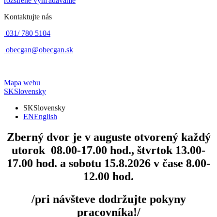
rozšírené vyhľadávanie
Kontaktujte nás
031/ 780 5104
obecgan@obecgan.sk
Mapa webu
SK
Slovensky
SK
Slovensky
EN
English
Zberný dvor
je v auguste otvorený každý
utorok 08.00-17.00 hod., štvrtok 13.00-
17.00 hod. a sobotu 15.8.2026 v čase 8.00-
12.00 hod.
/pri návšteve dodržujte pokyny
pracovníka!/