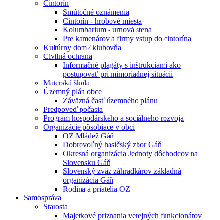
Cintorín
Smútočné oznámenia
Cintorín - hrobové miesta
Kolumbárium - urnová stena
Pre kamenárov a firmy vstup do cintorína
Kultúrny dom ⁄ klubovňa
Civilná ochrana
Informačné plagáty s inštrukciami ako
postupovať pri mimoriadnej situácii
Materská škola
Územný plán obce
Záväzná časť územného plánu
Predpoveď počasia
Program hospodárskeho a sociálneho rozvoja
Organizácie pôsobiace v obci
OZ Mládež Gáň
Dobrovoľný hasičský zbor Gáň
Okresná organizácia Jednoty dôchodcov na
Slovensku Gáň
Slovenský zväz záhradkárov základná
organizácia Gáň
Rodina a priatelia OZ
Samospráva
Starosta
Majetkové priznania verejných funkcionárov