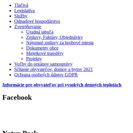
Tlačivá
Legislatíva
Služby
Odpadové hospodárstvo
Zverejňovanie
Uradná tabuľa
Zmluvy, Faktúry, Objednávky
Nájomné zmluvy za hrobové miesta
Dokumenty obce
Majetkové transféry
Projekty
Voľby do orgánov samosprávy
Sčítanie obyvateľov, domov a bytov 2021
Ochrana osobných údajov GDPR
Informácie pre obyvateľov pri vysokých denných teplotách
Facebook