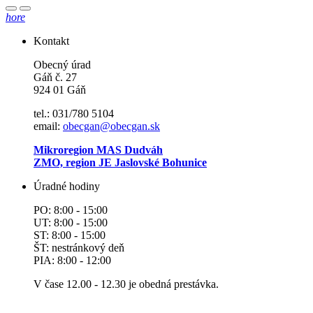
hore
Kontakt
Obecný úrad
Gáň č. 27
924 01 Gáň
tel.: 031/780 5104
email:
obecgan@obecgan.sk
Mikroregion MAS Dudváh
ZMO, region JE Jaslovské Bohunice
Úradné hodiny
PO: 8:00 - 15:00
UT: 8:00 - 15:00
ST: 8:00 - 15:00
ŠT: nestránkový deň
PIA: 8:00 - 12:00
V čase 12.00 - 12.30 je obedná prestávka.