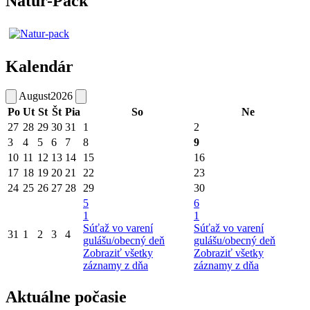
Natur-Pack
Kalendár
August
2026
Po
Ut
St
Št
Pia
So
Ne
27
28
29
30
31
1
2
3
4
5
6
7
8
9
10
11
12
13
14
15
16
17
18
19
20
21
22
23
24
25
26
27
28
29
30
5
6
1
1
Súťaž vo varení
Súťaž vo varení
31
1
2
3
4
gulášu/obecný deň
gulášu/obecný deň
Zobraziť všetky
Zobraziť všetky
záznamy z dňa
záznamy z dňa
Aktuálne počasie