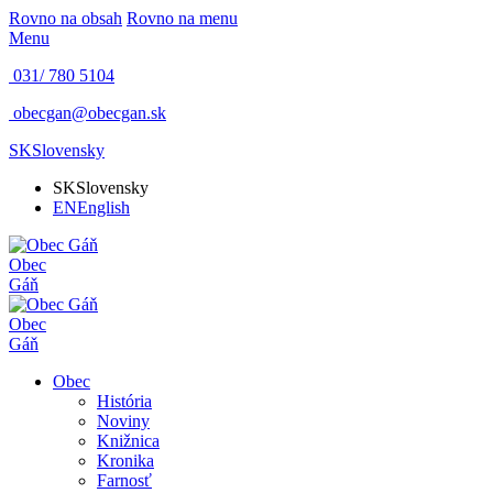
Rovno na obsah
Rovno na menu
Menu
031/ 780 5104
obecgan@obecgan.sk
SK
Slovensky
SK
Slovensky
EN
English
Obec
Gáň
Obec
Gáň
Obec
História
Noviny
Knižnica
Kronika
Farnosť