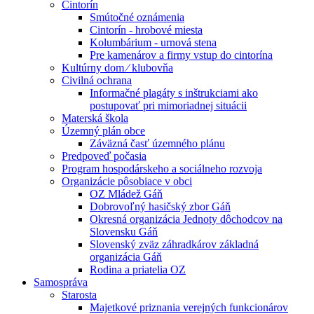
Cintorín
Smútočné oznámenia
Cintorín - hrobové miesta
Kolumbárium - urnová stena
Pre kamenárov a firmy vstup do cintorína
Kultúrny dom ⁄ klubovňa
Civilná ochrana
Informačné plagáty s inštrukciami ako
postupovať pri mimoriadnej situácii
Materská škola
Územný plán obce
Záväzná časť územného plánu
Predpoveď počasia
Program hospodárskeho a sociálneho rozvoja
Organizácie pôsobiace v obci
OZ Mládež Gáň
Dobrovoľný hasičský zbor Gáň
Okresná organizácia Jednoty dôchodcov na
Slovensku Gáň
Slovenský zväz záhradkárov základná
organizácia Gáň
Rodina a priatelia OZ
Samospráva
Starosta
Majetkové priznania verejných funkcionárov