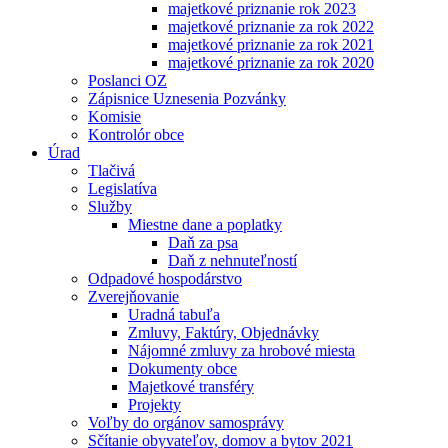
majetkové priznanie rok 2023
majetkové priznanie za rok 2022
majetkové priznanie za rok 2021
majetkové priznanie za rok 2020
Poslanci OZ
Zápisnice Uznesenia Pozvánky
Komisie
Kontrolór obce
Úrad
Tlačivá
Legislatíva
Služby
Miestne dane a poplatky
Daň za psa
Daň z nehnuteľností
Odpadové hospodárstvo
Zverejňovanie
Uradná tabuľa
Zmluvy, Faktúry, Objednávky
Nájomné zmluvy za hrobové miesta
Dokumenty obce
Majetkové transféry
Projekty
Voľby do orgánov samosprávy
Sčítanie obyvateľov, domov a bytov 2021