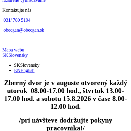
rozšírené vyhľadávanie
Kontaktujte nás
031/ 780 5104
obecgan@obecgan.sk
Mapa webu
SK
Slovensky
SK
Slovensky
EN
English
Zberný dvor
je v auguste otvorený každý
utorok 08.00-17.00 hod., štvrtok 13.00-
17.00 hod. a sobotu 15.8.2026 v čase 8.00-
12.00 hod.
/pri návšteve dodržujte pokyny
pracovníka!/