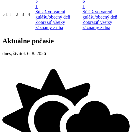
5
6
1
1
Súťaž vo varení
Súťaž vo varení
31
1
2
3
4
gulášu/obecný deň
gulášu/obecný deň
Zobraziť všetky
Zobraziť všetky
záznamy z dňa
záznamy z dňa
Aktuálne počasie
dnes, štvrtok 6. 8. 2026