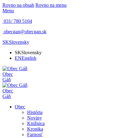
Rovno na obsah
Rovno na menu
Menu
031/ 780 5104
obecgan@obecgan.sk
SK
Slovensky
SK
Slovensky
EN
English
Obec
Gáň
Obec
Gáň
Obec
História
Noviny
Knižnica
Kronika
Farnosť