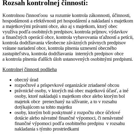
Rozsah kontrolnej činnosti:
Kontrolnou činnosťoou sa rozumie kontrola zákonnosti, účinnosti,
hospodárnosti a efektívnosti pri hospodárení a nakladaní s majetkom
a majetkovými právami obce, ako aj s majetkom, ktorý obec
využíva podľa osobitných predpisov, kontrola príjmov, výdavkov
a finančných operácií obce, kontrola vybavovania sťažností a petícii,
kontrola dodržiavania všeobecne záväzných právnych predpisov
vrátane nariadení obce, kontrola plnenia uznesení obecného
zastupiteľstva, kontrola dodržiavania interných predpisov obce
a kontrola plnenia ďalších úloh ustanovených osobitnými predpismi.
Kontrolnej činnosti podlieha
obecný úrad
rozpočtové a príspevkové organizácie zriadaené obcou
právnické osoby, v ktorých má obec majetkovú účasť, a iné
osoby, ktoré nakladajú s majetkom obce alebo ktorým bol
majetok obce prenechaný na užívanie, a to v rozsahu
dotýkajúcom sa tohto majetku
osoby, ktorým boli poskytnuté z rozpočtu obce účelové
dotácie alebo návratné finančné výpomoci, či nenávratné
finančné výpomoci podľa osobitného predpisu v rozsahu
nakladania s týmito prostriedkami